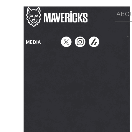
ABO
MEDIA