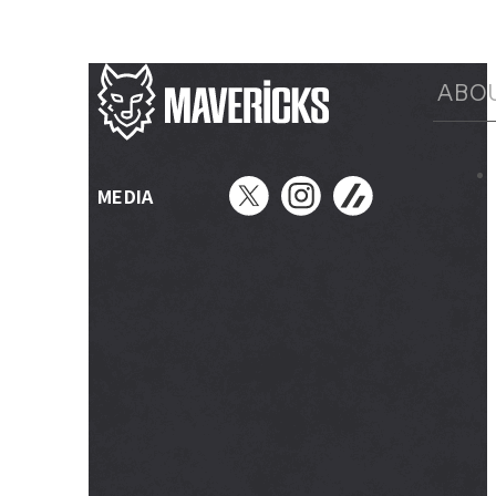
ABO
MEDIA